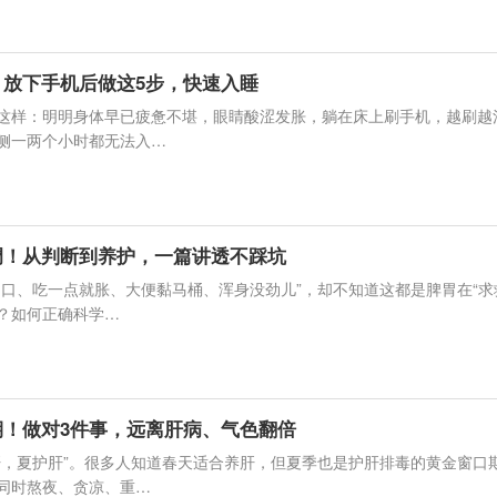
：放下手机后做这5步，快速入睡
这样：明明身体早已疲惫不堪，眼睛酸涩发胀，躺在床上刷手机，越刷越
侧一两个小时都无法入…
调！从判断到养护，一篇讲透不踩坑
胃口、吃一点就胀、大便黏马桶、浑身没劲儿”，却不知道这都是脾胃在“
？如何正确科学…
期！做对3件事，远离肝病、气色翻倍
肝，夏护肝”。很多人知道春天适合养肝，但夏季也是护肝排毒的黄金窗口
同时熬夜、贪凉、重…