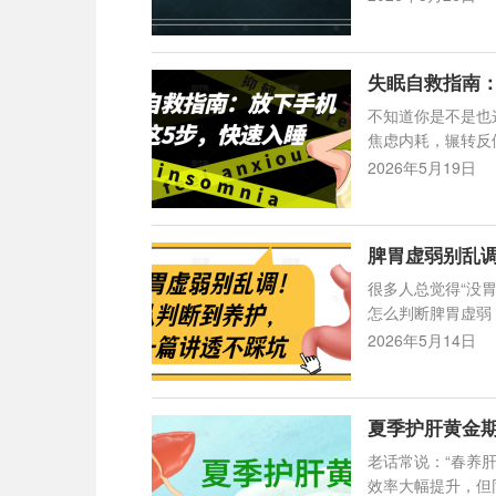
失眠自救指南
不知道你是不是也
焦虑内耗，辗转反
2026年5月19日
脾胃虚弱别乱
很多人总觉得“没
怎么判断脾胃虚弱
2026年5月14日
夏季护肝黄金
老话常说：“春养
效率大幅提升，但