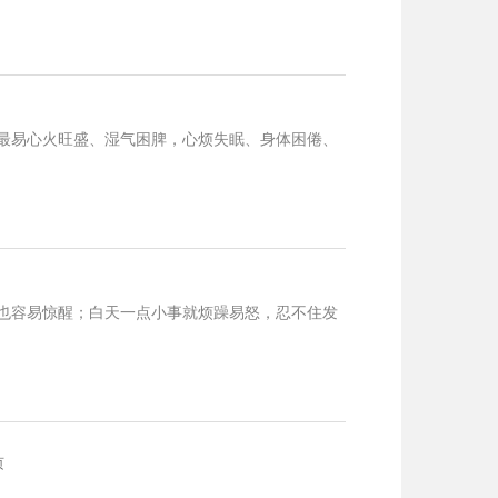
最易心火旺盛、湿气困脾，心烦失眠、身体困倦、
也容易惊醒；白天一点小事就烦躁易怒，忍不住发
页