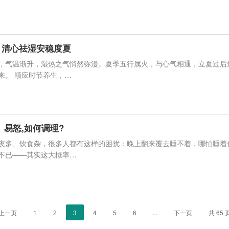
，清心祛湿安稳度夏
，气温渐升，湿热之气悄然弥漫。夏季五行属火，与心气相通，立夏过后
来。 顺应时节养生，…
、易怒,如何调理?
夜多、饮食杂，很多人都有这样的困扰：晚上翻来覆去睡不着，哪怕睡着
不已——其实这大概率…
上一页
1
2
3
4
5
6
...
下一页
共 65 