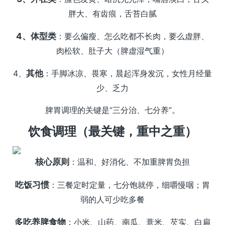
胖大、有齿痕，舌苔白腻
4、体型类
：要么偏瘦、怎么吃都不长肉，要么虚胖、
肉松软、肚子大（脾虚湿气重）
4、
其他
：手脚冰凉、畏寒，晨起浑身发沉，女性月经量
少、乏力
脾胃调理的关键是“三分治、七分养”。
饮食调理（最关键，重中之重）
核心原则
：温和、好消化、不加重脾胃负担
吃饭习惯
：三餐定时定量，七分饱就停，细嚼慢咽；胃
弱的人可少吃多餐
多吃养脾食物
：小米、山药、南瓜、薏米、芡实、白扁