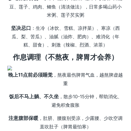
豆、莲子、鸡肉、鲫鱼（清淡做法），日常多喝山药小
米粥、莲子芡实粥
坚决忌口
：生冷（冰饮、雪糕、凉拌菜）、寒凉（西
瓜、梨、苦瓜）、油腻（油炸、肥肉）、难消化（年
糕、甜食）、刺激（辣椒、烈酒、浓茶）
作息调理（不熬夜，脾胃才会养）
晚上11点前必须睡觉
，熬夜最伤脾胃气血，越熬脾虚越
重
饭后不马上躺、不久坐
，散步10-15分钟，帮助消化、
避免积食腹胀
注意腹部保暖
，肚脐、腰腹别受凉，少露腰、少吹空调
直吹肚子（脾胃最怕寒）