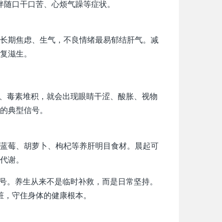
伴随口干口苦、心烦气躁等症状。
长期焦虑、生气，不良情绪最易郁结肝气。减
复滋生。
足、毒素堆积，就会出现眼睛干涩、酸胀、视物
的典型信号。
蓝莓、胡萝卜、枸杞等养肝明目食材。晨起可
代谢。
信号。养生从来不是临时补救，而是日常坚持。
脏，守住身体的健康根本。