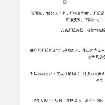
俗话说：“肝好人不老，肝损百病生”。肝脏
疼痛预警。正因如此，
其实肝脏劳损，会悄悄在
健康的肝脏能正常代谢胆红素、排出体内毒素
会出现脸
对应调理方法：优先补足睡眠，肝脏排毒黄金
油炸
很多人长痘只归咎于皮肤出油、清洁不到位