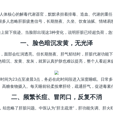
是人体核心的解毒代谢器官，默默承担着排毒、造血、代谢的重
很多人忽略肝脏疲惫信号，长期熬夜、久坐、饮食油腻、情绪易
脸上留下痕迹。当脸部出现这3种变化，说明肝脏已经超负荷，急
一、脸色暗沉发黄，无光泽
，面部会红润透亮。但长期熬夜、肝气郁结时，肝脏代谢功能下
色暗沉、发黄、发灰，就算认真护肤也难以提亮，整个人看起来
时间为23点至凌晨3点，务必在此时间段进入深度睡眠。日常
、高糖食物摄入。每天睡前轻柔按摩肝经，疏通肝气，促进毒素
二、频繁长痘、冒闭口，反复不消
，却忽略了肝脏问题。中医认为“肝主疏泄”，肝功能失调、肝火