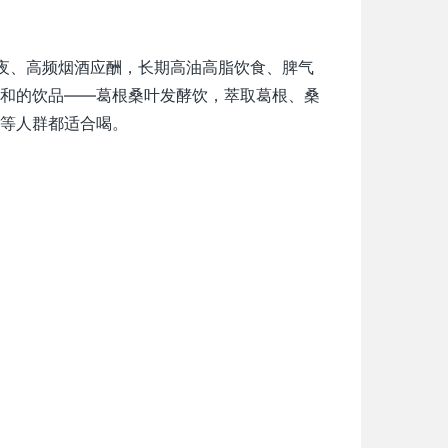
熬夜、高频烟酒应酬，长期高油高脂饮食、脾气
和的饮品——葛根桑叶发酵饮，萃取葛根、桑
等人群都适合喝。