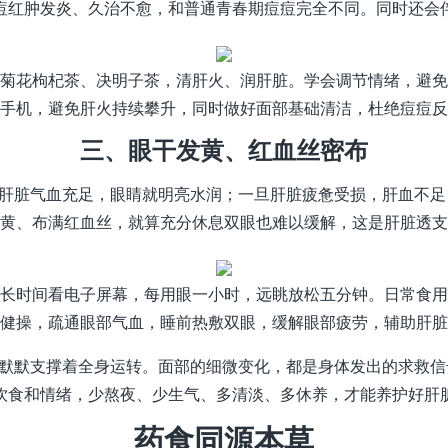
痘红肿发炎、久治不愈，和普通青春期痘痘完全不同。同时还会
菊花枸杞茶、决明子茶，清肝火、润肝脏。学会调节情绪，避免
手机，避免肝火持续攀升，同时做好面部基础清洁，杜绝痘痘反
三、眼干发黄、红血丝密布
。肝脏气血充足，眼睛就明亮水润；一旦肝脏疲惫受损，肝血不
黄、布满红血丝，就算充分休息双眼也难以缓解，这是肝脏透支
长时间看电子屏幕，每用眼一小时，远眺放松五分钟。日常食用
健操，疏通眼部气血，睡前热敷双眼，缓解眼部疲劳，辅助肝脏
却默默支撑着全身运转。面部的细微变化，都是身体发出的求救
饮食和情绪，少熬夜、少生气、多清淡、多休养，才能养护好肝
药食同源本草