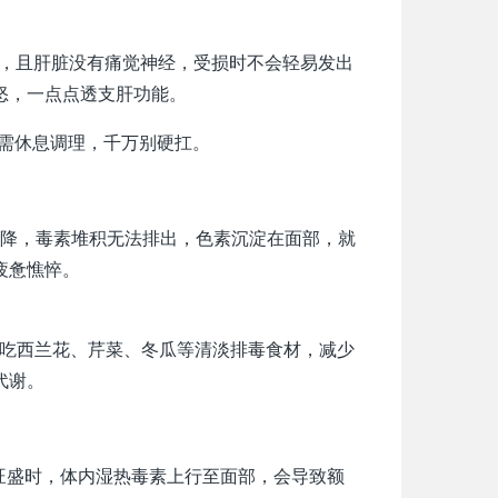
任，且肝脏没有痛觉神经，受损时不会轻易发出
怒，一点点透支肝功能。
需休息调理，千万别硬扛。
降，毒素堆积无法排出，色素沉淀在面部，就
疲惫憔悴。
多吃西兰花、芹菜、冬瓜等清淡排毒食材，减少
代谢。
旺盛时，体内湿热毒素上行至面部，会导致额