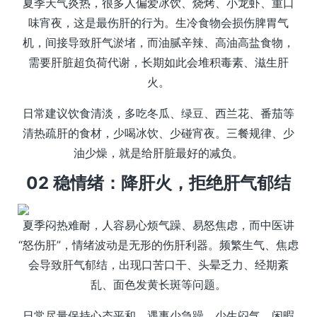
夏季天气炎热，很多人偏爱冰饮、烧烤、小龙虾、重口
味宵夜，这是最伤肝的行为。生冷食物会损伤脾胃气
机，间接导致肝气淤堵，而油腻辛辣、高油高盐食物，
需要肝脏超负荷代谢，长期如此会堆积毒素、滋生肝
火。
日常建议饮食清淡，多吃冬瓜、绿豆、西兰花、番茄等
清热疏肝的食材，少喝冰饮、少碰宵夜。三餐规律、少
油少燥，就是给肝脏最好的减负。
02 稳情绪：降肝火，拒绝肝气郁结
夏季闷热难耐，人容易心烦气躁、易怒焦虑，而中医讲
“怒伤肝”，情绪波动是无形的伤肝利器。频繁生气、焦虑
会导致肝气郁结，出现口苦口干、头晕乏力、经期紊
乱、面色发黄长斑等问题。
日常尽量保持心态平和，遇事少急躁、少生闷气。闲暇