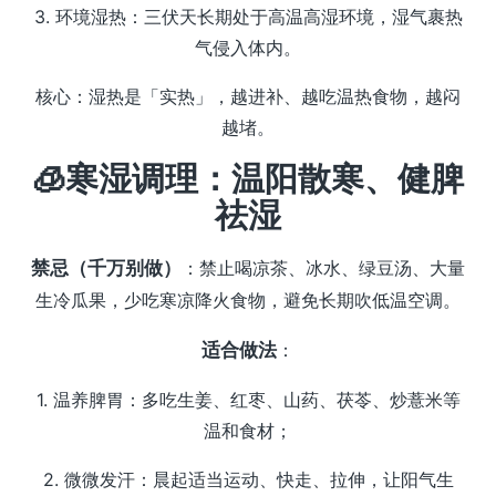
3. 环境湿热：三伏天长期处于高温高湿环境，湿气裹热
气侵入体内。
核心：湿热是「实热」，越进补、越吃温热食物，越闷
越堵。
🧊寒湿调理：温阳散寒、健脾
祛湿
禁忌（千万别做）
：禁止喝凉茶、冰水、绿豆汤、大量
生冷瓜果，少吃寒凉降火食物，避免长期吹低温空调。
适合做法
：
1. 温养脾胃：多吃生姜、红枣、山药、茯苓、炒薏米等
温和食材；
2. 微微发汗：晨起适当运动、快走、拉伸，让阳气生