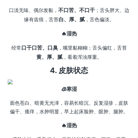
口淡无味、偶尔发黏，
不口苦、不口干
；舌头胖大、边
缘有齿痕，舌苔
白、厚、腻
，舌色偏淡。
🔥湿热
经常
口干口苦、口臭
，嘴里黏糊糊；舌头偏红，舌苔
黄、厚、腻
，看着浑浊厚重。
4. 皮肤状态
🧊寒湿
面色苍白、暗黄无光泽，容易长暗沉、反复湿疹，皮肤
偏干、瘙痒，水肿明显，早上起床脸肿、眼肿、腿肿。
🔥湿热