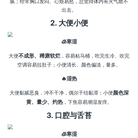
腻；经常胸口发闷、心烦易怒，总觉得体内有火气散不
出去。
2. 大便小便
🧊寒湿
大便
不成形、稀溏软烂
，容易粘马桶，吃完生冷、吹完
空调容易拉肚子；小便清长、颜色偏淡，量多。
🔥湿热
大便黏腻恶臭，冲不干净，偶尔干结黏滞；小便
颜色深
黄、量少、灼热
，下焦容易潮湿发痒。
3. 口腔与舌苔
🧊寒湿