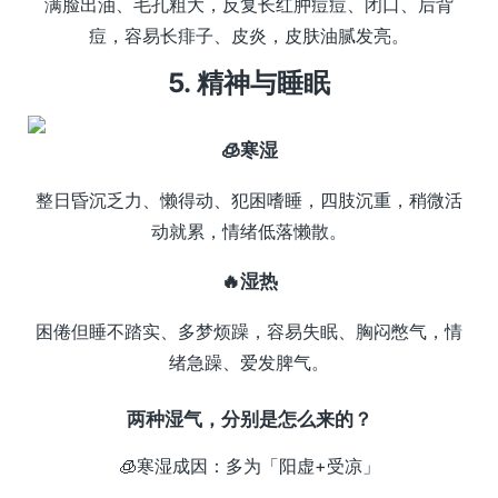
满脸出油、毛孔粗大，反复长红肿痘痘、闭口、后背
痘，容易长痱子、皮炎，皮肤油腻发亮。
5. 精神与睡眠
🧊寒湿
整日昏沉乏力、懒得动、犯困嗜睡，四肢沉重，稍微活
动就累，情绪低落懒散。
🔥湿热
困倦但睡不踏实、多梦烦躁，容易失眠、胸闷憋气，情
绪急躁、爱发脾气。
两种湿气，分别是怎么来的？
🧊寒湿成因：多为「阳虚+受凉」