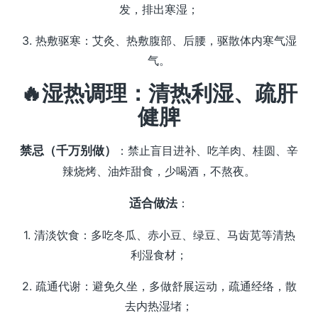
发，排出寒湿；
3. 热敷驱寒：艾灸、热敷腹部、后腰，驱散体内寒气湿
气。
🔥湿热调理：清热利湿、疏肝
健脾
禁忌（千万别做）
：禁止盲目进补、吃羊肉、桂圆、辛
辣烧烤、油炸甜食，少喝酒，不熬夜。
适合做法
：
1. 清淡饮食：多吃冬瓜、赤小豆、绿豆、马齿苋等清热
利湿食材；
2. 疏通代谢：避免久坐，多做舒展运动，疏通经络，散
去内热湿堵；