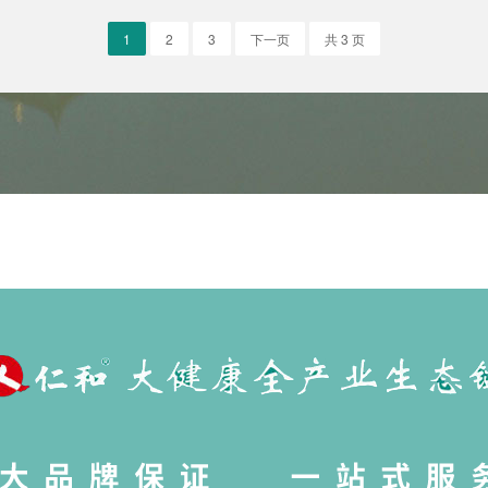
1
2
3
下一页
共 3 页