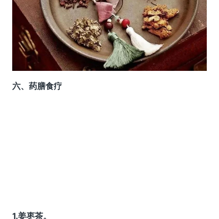
六、药膳食疗
1.姜枣茶。