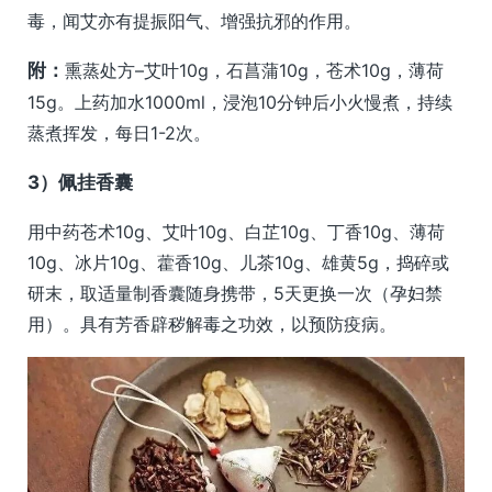
毒，闻艾亦有提振阳气、增强抗邪的作用。
附：
熏蒸处方–艾叶10g，石菖蒲10g，苍术10g，薄荷
15g。上药加水1000ml，浸泡10分钟后小火慢煮，持续
蒸煮挥发，每日1-2次。
3）佩挂香囊
用中药苍术10g、艾叶10g、白芷10g、丁香10g、薄荷
10g、冰片10g、藿香10g、儿茶10g、雄黄5g，捣碎或
研末，取适量制香囊随身携带，5天更换一次（孕妇禁
用）。具有芳香辟秽解毒之功效，以预防疫病。