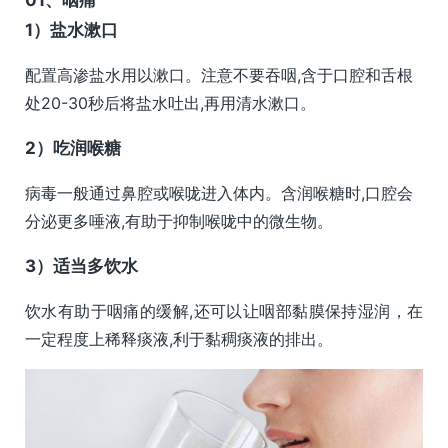
1）盐水漱口
配置高渗盐水用以漱口。注意不要吞咽,含于口腔和舌根
处20-30秒后将盐水吐出,再用清水漱口。
2）吃润喉糖
病毒一般通过鼻腔或喉咙进入体内。含润喉糖时,口腔会
分泌更多唾液,有助于抑制喉咙中的微生物。
3）适当多饮水
饮水有助于咽痛的缓解,还可以让咽部黏膜保持湿润，在
一定程度上稀释痰液,利于黏稠痰液的排出。