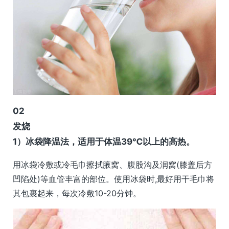
0
2
发烧
1）冰袋降温法，适用于体温39℃以上的高热。
用冰袋冷敷或冷毛巾擦拭腋窝、腹股沟及润窝(膝盖后方
凹陷处)等血管丰富的部位。使用冰袋时,最好用干毛巾将
其包裹起来，每次冷敷10-20分钟。