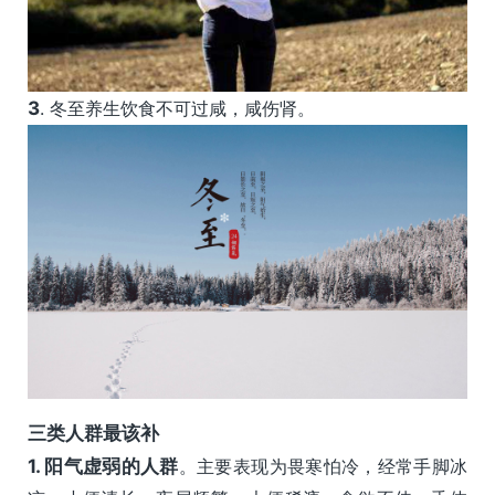
3
. 冬至养生饮食不可过咸，咸伤肾。
三类人群最该补
1.
阳气虚弱的人群
。主要表现为畏寒怕冷，经常手脚冰