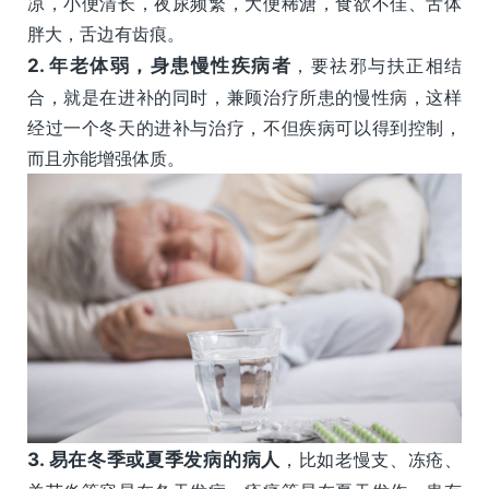
凉，小便清长，夜尿频繁，大便稀溏，食欲不佳、舌体
胖大，舌边有齿痕。
2.
年老体弱，身患慢性疾病者
，要祛邪与扶正相结
合，就是在进补的同时，兼顾治疗所患的慢性病，这样
经过一个冬天的进补与治疗，不但疾病可以得到控制，
而且亦能增强体质。
3.
易在冬季或夏季发病的病人
，比如老慢支、冻疮、