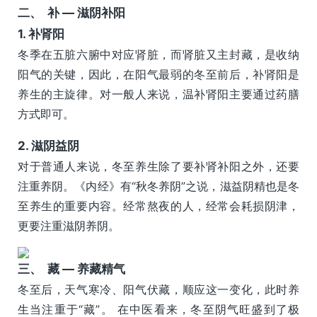
二、 补 — 滋阴补阳
1. 补肾阳
冬季在五脏六腑中对应肾脏，而肾脏又主封藏，是收纳
阳气的关键，因此，在阳气最弱的冬至前后，补肾阳是
养生的主旋律。对一般人来说，温补肾阳主要通过药膳
方式即可。
2. 滋阴益阴
对于普通人来说，冬至养生除了要补肾补阳之外，还要
注重养阴。《内经》有“秋冬养阴”之说，滋益阴精也是冬
至养生的重要内容。经常熬夜的人，经常会耗损阴津，
更要注重滋阴养阴。
三、 藏 — 养藏精气
冬至后，天气寒冷、阳气伏藏，顺应这一变化，此时养
生当注重于“藏”。 在中医看来，冬至阴气旺盛到了极