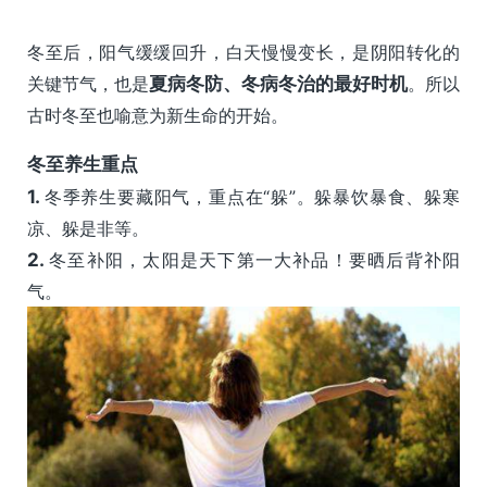
冬至后，阳气缓缓回升，白天慢慢变长，是阴阳转化的
关键节气，也是
夏病冬防、冬病冬治的最好时机
。所以
古时冬至也喻意为新生命的开始。
冬至养生重点
1.
冬季养生要藏阳气，重点在“躲”。躲暴饮暴食、躲寒
凉、躲是非等。
2.
冬至补阳，太阳是天下第一大补品！要晒后背䃼阳
气。