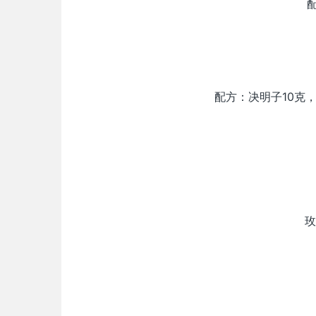
配方：决明子10克
玫