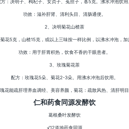
配方：决明子、枸杞子、女贞子、菟丝子，各5克。沸水冲泡饮用
功效：滋补肝肾、清利头目、清肠通便。
2、决明菊花山楂茶
，菊花5克，山楂15克，或以上三味按一样比例，以沸水冲泡，加
功效：用于肝胃积热，饮食不香的干眼患者。
3、玫瑰菊花茶
配方：玫瑰花5朵、菊花2-3朵。用沸水冲泡后饮用。
瑰花能疏肝理养血调经、美容养颜，菊花：疏散风热、清肝明目
仁和药食同源发酵饮
葛根桑叶发酵饮
√12道地药食同源