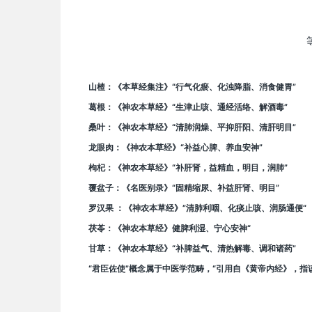
山楂：《本草经集注》“行气化瘀、化浊降脂、消食健胃”
葛根：《神农本草经》“生津止咳、通经活络、解酒毒”
桑叶：《神农本草经》“清肺润燥、平抑肝阳、清肝明目”
龙眼肉：《神农本草经》“补益心脾、养血安神”
枸杞：《神农本草经》“补肝肾，益精血，明目，润肺”
覆盆子：《名医别录》“固精缩尿、补益肝肾、明目”
罗汉果 ：《神农本草经》”清肺利咽、化痰止咳、润肠通便“
茯苓：《神农本草经》健脾利湿、宁心安神“
甘草：《神农本草经》“补脾益气、清热解毒、调和诸药”
“君臣佐使”概念属于中医学范畴，“引用自《黄帝内经》，指