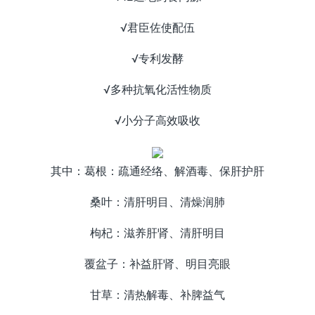
√君臣佐使配伍
√专利发酵
√多种抗氧化活性物质
√小分子高效吸收
其中：葛根：疏通经络、解酒毒、保肝护肝
桑叶：清肝明目、清燥润肺
枸杞：滋养肝肾、清肝明目
覆盆子：补益肝肾、明目亮眼
甘草：清热解毒、补脾益气