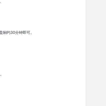
。
盖焖约30分钟即可。
。