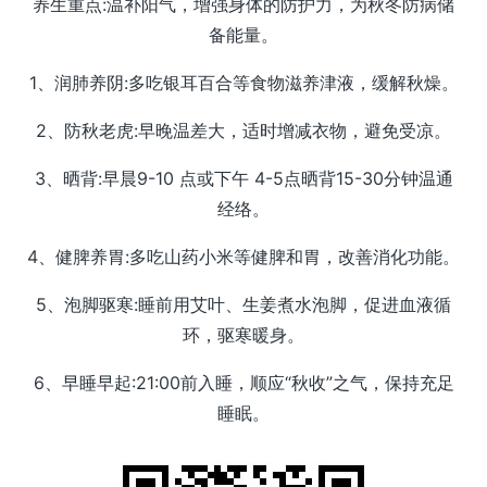
养生重点:温补阳气，增强身体的防护力，为秋冬防病储
备能量。
1、润肺养阴:多吃银耳百合等食物滋养津液，缓解秋燥。
2、防秋老虎:早晚温差大，适时增减衣物，避免受凉。
3、晒背:早晨9-10 点或下午 4-5点晒背15-30分钟温通
经络。
4、健脾养胃:多吃山药小米等健脾和胃，改善消化功能。
5、泡脚驱寒:睡前用艾叶、生姜煮水泡脚，促进血液循
环，驱寒暖身。
6、早睡早起:21:00前入睡，顺应“秋收”之气，保持充足
睡眠。