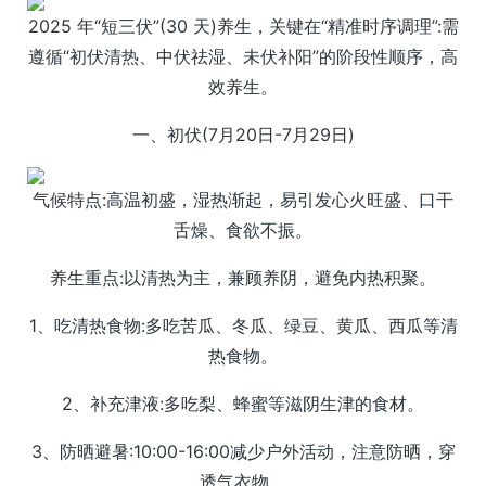
2025 年“短三伏”(30 天)养生，关键在“精准时序调理”:需
遵循“初伏清热、中伏祛湿、未伏补阳”的阶段性顺序，高
效养生。
一、初伏(7月20日-7月29日)
气候特点:高温初盛，湿热渐起，易引发心火旺盛、口干
舌燥、食欲不振。
养生重点:以清热为主，兼顾养阴，避免内热积聚。
1、吃清热食物:多吃苦瓜、冬瓜、绿豆、黄瓜、西瓜等清
热食物。
2、补充津液:多吃梨、蜂蜜等滋阴生津的食材。
3、防晒避暑:10:00-16:00减少户外活动，注意防晒，穿
透气衣物。