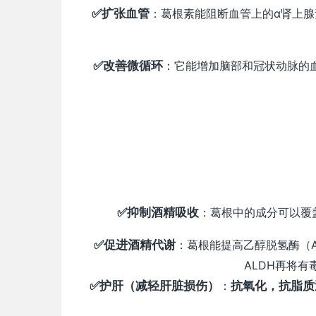
✅扩张血管
：葛根素能阻断血管上的α肾上
✅改善微循环
：它能增加脑部和冠状动脉的
✅抑制酒精吸收
：葛根中的成分可以覆
✅促进酒精代谢
：葛根能提高乙醇脱氢酶（A
ALDH再将
✅护肝（减轻肝脏损伤）
：
抗氧化，抗脂质