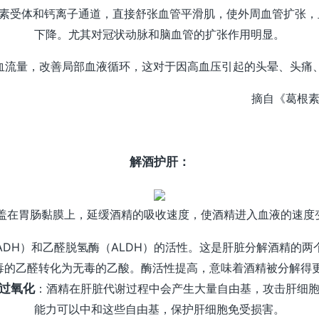
腺素受体和钙离子通道，直接舒张血管平滑肌，使外周血管扩张，
下降。尤其对冠状动脉和脑血管的扩张作用明显。
血流量，改善局部血液循环，这对于因高血压引起的头晕、头痛、
摘自《葛根
解酒护肝：
盖在胃肠黏膜上，延缓酒精的吸收速度，使酒精进入血液的速度
DH）和乙醛脱氢酶（ALDH）的活性。这是肝脏分解酒精的两
有毒的乙醛转化为无毒的乙酸。酶活性提高，意味着酒精被分解得
过氧化
：酒精在肝脏代谢过程中会产生大量自由基，攻击肝细
能力可以中和这些自由基，保护肝细胞免受损害。