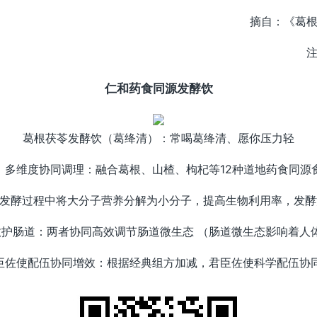
摘自：《葛
仁和药食同源发酵饮
葛根茯苓发酵饮（葛绛清）：常喝葛绛清、愿你压力轻
、多维度协同调理：融合葛根、山楂、枸杞等12种道地药食同源
：发酵过程中将大分子营养分解为小分子，提高生物利用率，发酵
双效护肠道：两者协同高效调节肠道微生态 （肠道微生态影响着
臣佐使配伍协同增效：根据经典组方加减，君臣佐使科学配伍协