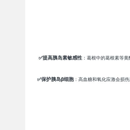
✅提高胰岛素敏感性
：葛根中的葛根素等黄
✅保护胰岛β细胞
：高血糖和氧化应激会损伤