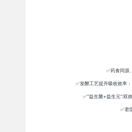
✅药食同源
✅发酵工艺提升吸收效率
✅“益生菌+益生元”:
✅君