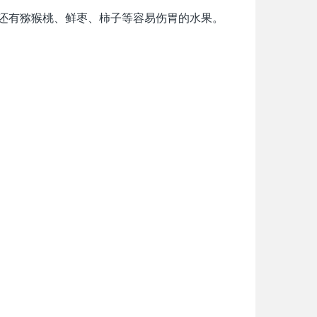
;还有猕猴桃、鲜枣、柿子等容易伤胃的水果。