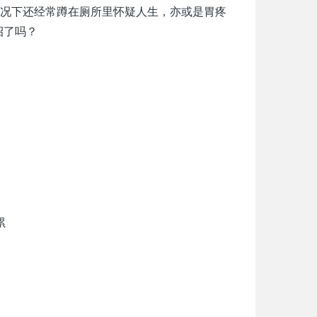
况下还经常蹲在厕所里怀疑人生，亦或是胃疼
招了吗？
累