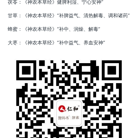
茯苓：《神农本草经》健脾利湿、宁心安神“
甘草：《神农本草经》“补脾益气、清热解毒、调和诸药”
蜂蜜：《神农本草经》“补中、润燥、解毒”
大枣：《神农本草经》“补中益气、养血安神”