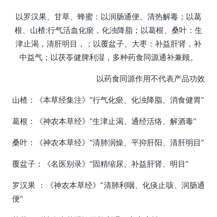
以罗汉果、甘草、蜂蜜：以润肠通便、清热解毒；以葛
根、山楂:行气活血化瘀，化浊降脂；以葛根、桑叶：生
津止渴，清肝明目，；以覆盆子、大枣：补益肝肾，补
中益气；以茯苓健脾利湿，多种药食同源通补兼顾。
以药食同源作用不代表产品功效
山楂：《本草经集注》“行气化瘀、化浊降脂、消食健胃”
葛根：《神农本草经》“生津止渴、通经活络、解酒毒”
桑叶：《神农本草经》“清肺润燥、平抑肝阳、清肝明目”
覆盆子：《名医别录》“固精缩尿、补益肝肾、明目”
罗汉果 ：《神农本草经》”清肺利咽、化痰止咳、润肠通
便“