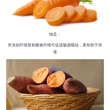
地瓜：
所含的纤维质和膳食纤维可促进肠道蠕动，更有助于排
便