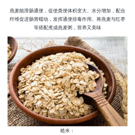
燕麦能滑肠通便，促使粪便体积变大、水分增加，配合
纤维促进肠胃蠕动，发挥通便排毒作用。将燕麦与红枣
等搭配煮成燕麦粥，营养又美味
糙米：