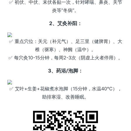
✅ 初伏、中伏、末伏各贴一次，针对哮喘、鼻炎、关节
炎等“冬病”。
2、艾灸补阳：
✅ 重点穴位：关元（补元气）、足三里（健脾胃）、大
椎（驱寒）、神阙（温中）。
✅ 每穴灸10-15分钟，每周2-3次（阴虚上火者停用）。
3、药浴/泡脚：
✅ 艾叶+生姜+花椒煮水泡脚（15分钟，水温40℃），
助排寒湿、改善睡眠。