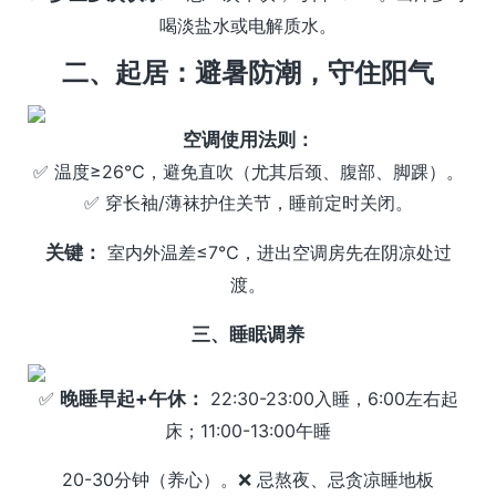
喝淡盐水或电解质水。
二、起居：避暑防潮，守住阳气
空调使用法则：
✅ 温度≥26℃，避免直吹（尤其后颈、腹部、脚踝）。
✅ 穿长袖/薄袜护住关节，睡前定时关闭。
关键：
室内外温差≤7℃，进出空调房先在阴凉处过
渡。
三、睡眠调养
✅
晚睡早起+午休：
22:30-23:00入睡，6:00左右起
床；11:00-13:00午睡
20-30分钟（养心）。❌ 忌熬夜、忌贪凉睡地板