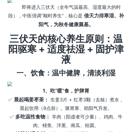
即将进入三伏天（全年气温最高、湿度最大的时
段），中医强调“顺时养生”，核心是
借天力排寒湿、补
阳气，为秋冬健康奠基。
三伏天的核心养生原则：温
阳驱寒 + 适度祛湿 + 固护津
液
一、饮食：温中健脾，清淡利湿
1、吃“暖”食，护脾胃
✅
晨起喝姜枣茶：
生姜3片 + 红枣3颗（去核）煮水，
晨起饮用（9点前）。驱胃寒、助阳气升发。
✅
多吃温性食物：
羊肉（阳虚者可少量）、鸡肉、牛
肉、鳝鱼、洋葱、南瓜、桂圆。