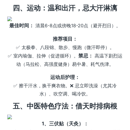
四、运动：温和出汗，忌大汗淋漓
最佳时间：
清晨6-8点或傍晚18-20点（避开烈日）。
推荐项目：
✅ 太极拳、八段锦、散步、慢跑（微汗即停）。
✅ 室内瑜伽、拉伸（促进循环）。
禁忌：
高温下剧烈运
动（马拉松、高强度健身）易中暑、耗气伤津。
运动后护理：
✅ 擦干汗水，换干爽衣物。❌ 忌立即洗澡（尤其冷
水）、吹空调、喝冷饮。
五、中医特色疗法：借天时排病根
1、三伏贴（天灸）：