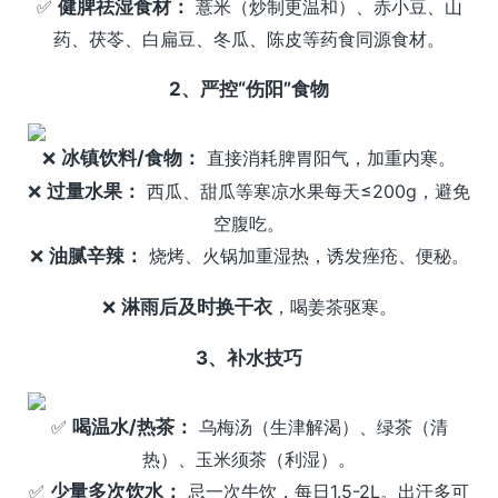
✅
健脾祛湿食材：
薏米（炒制更温和）、赤小豆、山
药、茯苓、白扁豆、冬瓜、陈皮等药食同源食材。
2、严控“伤阳”食物
❌
冰镇饮料/食物：
直接消耗脾胃阳气，加重内寒。
❌
过量水果：
西瓜、甜瓜等寒凉水果每天≤200g，避免
空腹吃。
❌
油腻辛辣：
烧烤、火锅加重湿热，诱发痤疮、便秘。
❌
淋雨后及时换干衣
，喝姜茶驱寒。
3、补水技巧
✅
喝温水/热茶：
乌梅汤（生津解渴）、绿茶（清
热）、玉米须茶（利湿）。
✅
少量多次饮水：
忌一次牛饮，每日1.5-2L。出汗多可