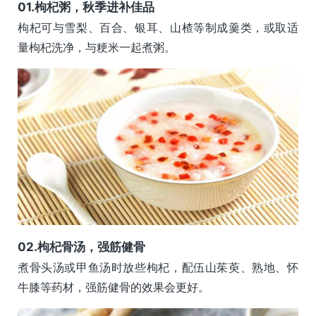
0
1.
枸杞粥，秋季进补佳品
枸杞可与雪梨、百合、银耳、山楂等制成羹类，或取适
量枸杞洗净，与粳米一起煮粥。
0
2.
枸杞骨汤，强筋健骨
煮骨头汤或甲鱼汤时放些枸杞，配伍山茱萸、熟地、怀
牛膝等药材，强筋健骨的效果会更好。