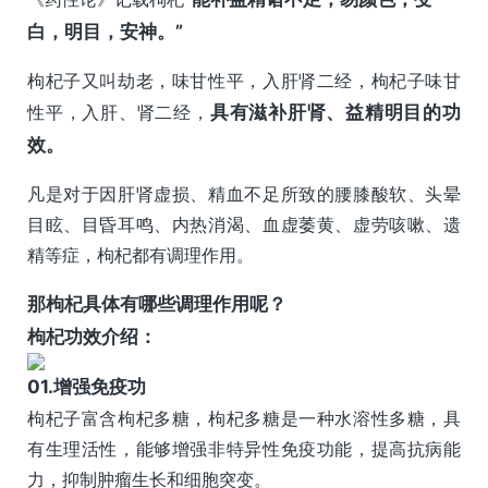
白，明目，安神。”
枸杞子又叫劫老，味甘性平，入肝肾二经，枸杞子味甘
性平，入肝、肾二经，
具有滋补肝肾、益精明目的功
效。
凡是对于因肝肾虚损、精血不足所致的腰膝酸软、头晕
目眩、目昏耳鸣、内热消渴、血虚萎黄、虚劳咳嗽、遗
精等症，枸杞都有调理作用。
那枸杞具体有哪些调理作用呢？
枸杞功效介绍：
0
1.
增强免疫功
枸杞子富含枸杞多糖，枸杞多糖是一种水溶性多糖，具
有生理活性，能够增强非特异性免疫功能，提高抗病能
力，抑制肿瘤生长和细胞突变。