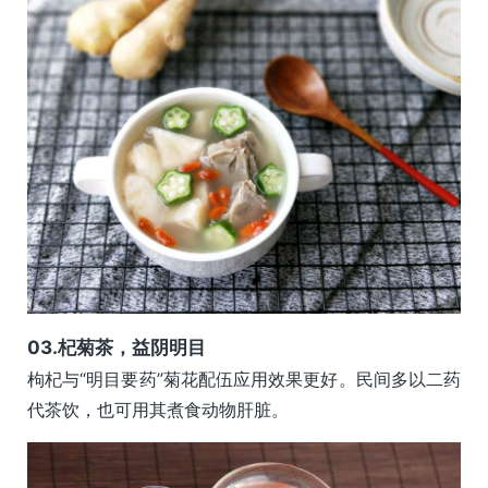
0
3.
杞菊茶，益阴明目
枸杞与“明目要药”菊花配伍应用效果更好。民间多以二药
代茶饮，也可用其煮食动物肝脏。