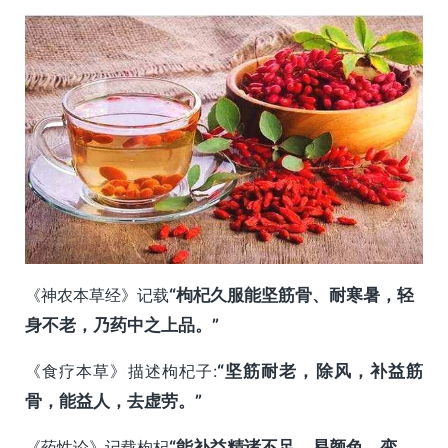
《神农本草经》记载
“枸杞久服能坚筋骨、耐寒暑，轻
身不老，乃药中之上品。”
《食疗本草》描述枸杞子:
“坚筋耐老，除风，补益筋
骨，能益人，去虚劳。”
《药性论》记载枸杞
“能补益精诸不足，易颜色，变