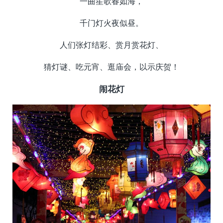
一曲笙歌春如海，
千门灯火夜似昼。
人们张灯结彩、赏月赏花灯、
猜灯谜、吃元宵、逛庙会，以示庆贺！
闹花灯