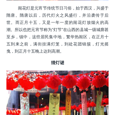
闹花灯是元宵节传统节日习俗，始于西汉，兴盛于
隋唐。隋唐以后，历代灯火之风盛行，并沿袭传于后
世。而正月十五，又是一年一度的闹花灯放烟火的高
潮。所以也把元宵节称为“灯节”在山西的县城一级城廓甚
至乡，镇中，这些居民集中地，繁华热闹区，在正月十
五到来之前，满街挂满灯笼，到处花团锦簇，灯光摇
曳，到正月十五晚上达到高潮。
猜灯谜