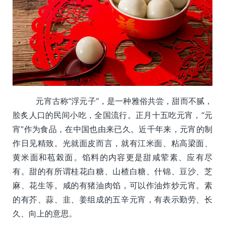
元宵古称“浮元子”，是一种雅俗共尝，甜而不腻，
脍炙人口的民间小吃，全国流行。正月十五吃元宵，“元
宵”作为食品，在中国也由来已久。近千年来，元宵的制
作日见精致。光就面皮而言，就有江米面、粘高梁面、
黄米面和苞榖面。馅料的内容更是甜咸荤素、应有尽
有。甜的有所谓桂花白糖、山楂白糖、什锦、豆沙、芝
麻、花生等。咸的有猪油肉馅，可以作油炸炒元宵。素
的有芥、蒜、韭、姜组成的五辛元宵，有表示勤劳、长
久、向上的意思。