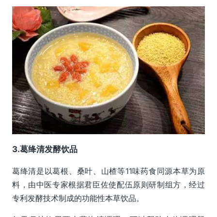
3.葛绛清发酵饮品
葛绛清是以葛根、桑叶、山楂等11味药食同源本草为原
料，由中医专家根据君臣佐使配伍原则研制组方，经过
专利发酵技术制成的功能性本草饮品。