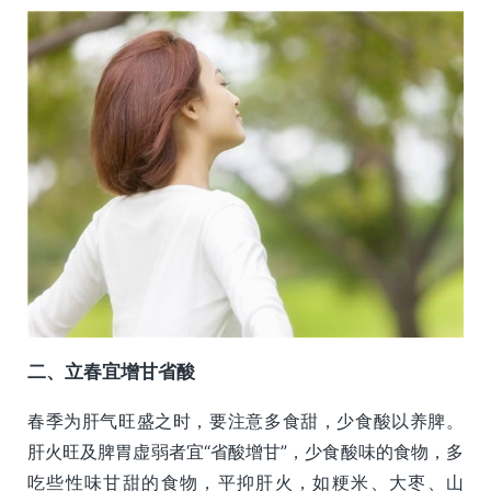
二、立春宜增甘省酸
春季为肝气旺盛之时，要注意多食甜，少食酸以养脾。
肝火旺及脾胃虚弱者宜“省酸增甘”，少食酸味的食物，多
吃些性味甘甜的食物，平抑肝火，如粳米、大枣、山