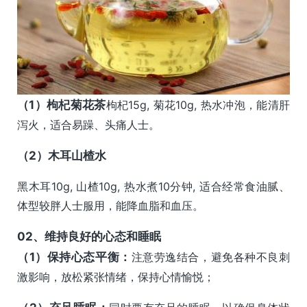
（1）
枸杞菊花茶
枸杞15g, 菊花10g, 热水冲泡，能清肝
泻火，适合易躁、头痛人士。
（2）
木耳山楂水
黑木耳10g, 山楂10g, 热水煮10分钟, 适合经常食油腻、
体型较胖人士服用，能降血脂和血压。
0
2、
维持良好的心态和睡眠
（1）保持心态平衡：
注意劳逸结合，避免各种不良刺
激影响，放松紧张情绪，保持心情愉悦；