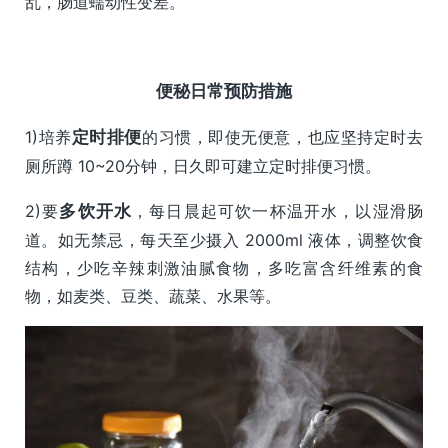
乱，肠道蠕动性变差。
便秘日常预防措施
1)培养
定时排便
的习惯，即使无便意，也应坚持定时去
厕所蹲 10~20分钟，日久即可建立定时排便习惯。
2)要
多饮开水
，每日晨起可饮一杯温开水，以湿滑肠
道。如无禁忌，每天至少摄入 2000ml 液体，调整饮食
结构，少吃辛辣刺激油腻食物，多吃富含纤维素的食
物，如麦类、豆类、蔬菜、水果等。