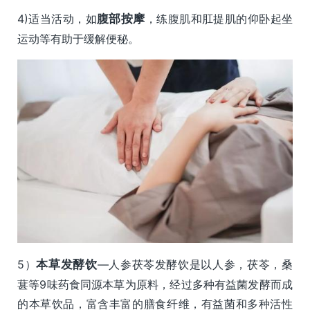
4)适当活动，如
腹部按摩
，练腹肌和肛提肌的仰卧起坐
运动等有助于缓解便秘。
5）
本草发酵饮
—人参茯苓发酵饮是以人参，茯苓，桑
葚等9味药食同源本草为原料，经过多种有益菌发酵而成
的本草饮品，富含丰富的膳食纤维，有益菌和多种活性