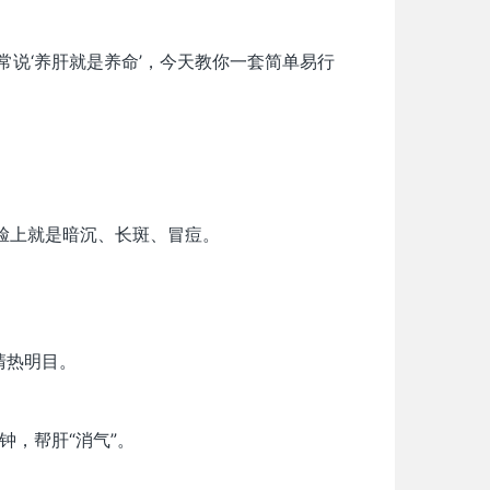
常说‘养肝就是养命’，今天教你一套简单易行
到脸上就是暗沉、长斑、冒痘。
清热明目。
钟，帮肝“消气”。