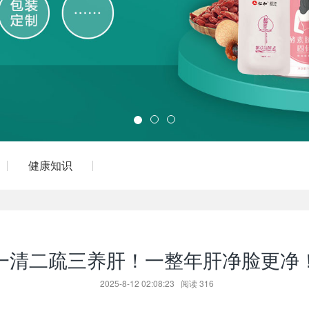
健康知识
一清二疏三养肝！一整年肝净脸更净
2025-8-12 02:08:23
阅读
316