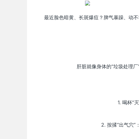
最近脸色暗黄、长斑爆痘？脾气暴躁、动不动
肝脏就像身体的“垃圾处理厂
1. 喝
2. 按揉“出气