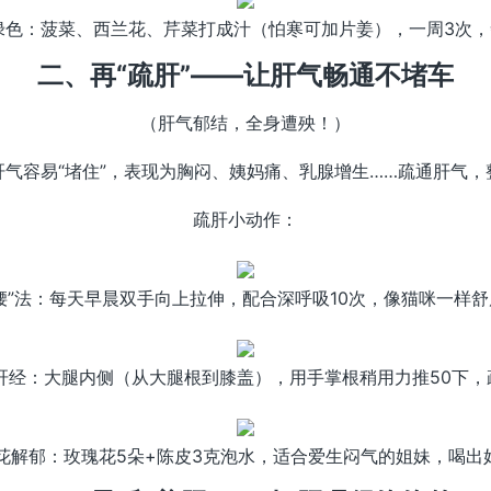
吃绿色：菠菜、西兰花、芹菜打成汁（怕寒可加片姜），一周3次
二、再“疏肝”——让肝气畅通不堵车
（肝气郁结，全身遭殃！）
肝气容易“堵住”，表现为胸闷、姨妈痛、乳腺增生……疏通肝气，
疏肝小动作：
伸懒腰”法：每天早晨双手向上拉伸，配合深呼吸10次，像猫咪一样
推肝经：大腿内侧（从大腿根到膝盖），用手掌根稍用力推50下
玫瑰花解郁：玫瑰花5朵+陈皮3克泡水，适合爱生闷气的姐妹，喝出