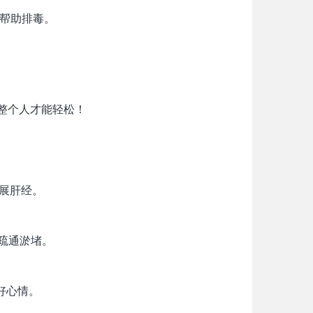
，帮助排毒。
整个人才能轻松！
舒展肝经。
，疏通淤堵。
好心情。