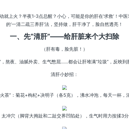
就上火？半夜1-3点总醒？小心，可能是你的肝在‘求救’！中医
的‘一清二疏三养肝’法，坚持做，肝干净了，脸自然透亮！
一、先“清肝”——给肝脏来个大扫除
（肝有毒，脸先脏！）
”，熬夜、油腻外卖、生气憋屈……都会让肝堆满“垃圾”，反映
清肝小妙招：
杯“灭火茶”：菊花+枸杞+决明子（各5克），沸水冲泡，每天一杯，
穴”：太冲穴（脚背大拇趾和二趾交界凹陷处），生气时用力按揉3分