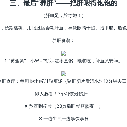
三、最后“养肝”——把肝喂得饱饱的
（肝血足，脸才嫩！）
，长期熬夜、用眼过度会耗肝血，导致眼睛干涩、指甲脆、脸色
养肝食谱：
1. “黄金粥”：小米+南瓜+红枣煮粥，晚餐吃，补血又安神。
 猪肝食疗：每周1次枸杞叶猪肝汤（猪肝切片后清水泡10分钟去
懒人必看！3个习惯最伤肝：
❌ 熬夜到凌晨（23点后睡就算熬夜！）
❌ 一边生气一边暴饮暴食