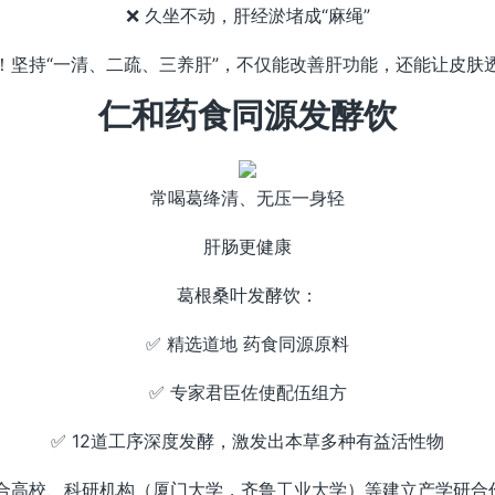
❌ 久坐不动，肝经淤堵成“麻绳”
！坚持“一清、二疏、三养肝”，不仅能改善肝功能，还能让皮肤
仁和药食同源发酵饮
常喝葛绛清、无压一身轻
肝肠更健康
葛根桑叶发酵饮：
✅ 精选道地 药食同源原料
✅ 专家君臣佐使配伍组方
✅ 12道工序深度发酵，激发出本草多种有益活性物
联合高校、科研机构（厦门大学，齐鲁工业大学）等建立产学研合