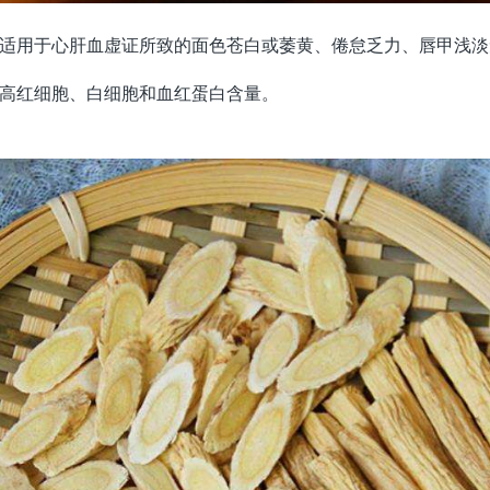
适用于心肝血虚证所致的面色苍白或萎黄、倦怠乏力、唇甲浅淡
高红细胞、白细胞和血红蛋白含量。