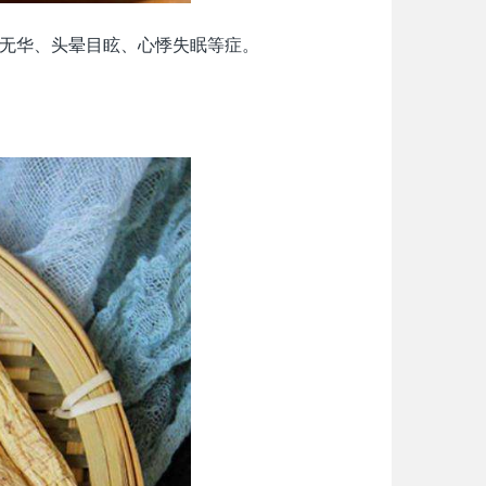
无华、头晕目眩、心悸失眠等症。