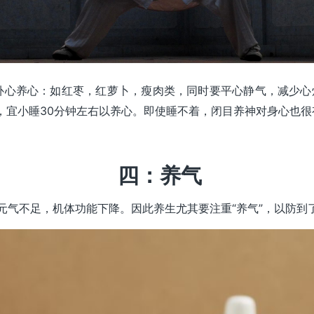
补心养心：如红枣，红萝卜，瘦肉类，同时要平心静气，减少心
令，宜小睡30分钟左右以养心。即使睡不着，闭目养神对身心也
四：养气
、元气不足，机体功能下降。因此养生尤其要注重“养气”，以防