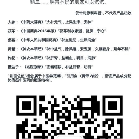
精血…… 脾胃不好的朋友可以试试。
仅针对原料科普，不代表产品功效
人参：《中药大辞典》“大补元气，止渴生津，安神”
茯苓：《中国药典2015年版》“茯苓利水渗湿，健脾，宁心”
桑葚：《中华人民共和国药典》“补血滋阴，生津润燥”
黄精：《神农本草经》“补中益气，除风湿，安五脏，久服轻身，延年不饥”
枸杞：《神农本草经》“补肝肾，益精血，明目，润肺”
覆盆子：《名医别录》“固精缩尿、补益肝肾、明目”
“君臣佐使”概念属于中医学范畴，“引用自《黄帝内经》，指该产品成分配
比借鉴中医药的配伍结构”。