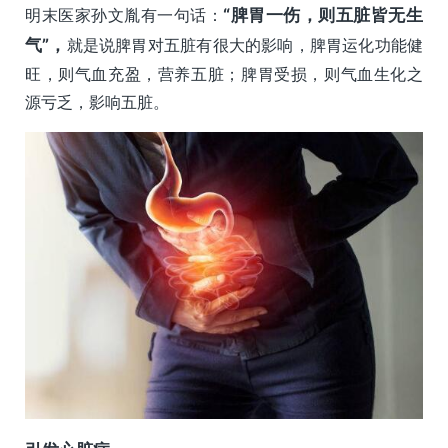
明末医家孙文胤有一句话：
“脾胃一伤，则五脏皆无生
气”，
就是说脾胃对五脏有很大的影响，脾胃运化功能健
旺，则气血充盈，营养五脏；脾胃受损，则气血生化之
源亏乏，影响五脏。