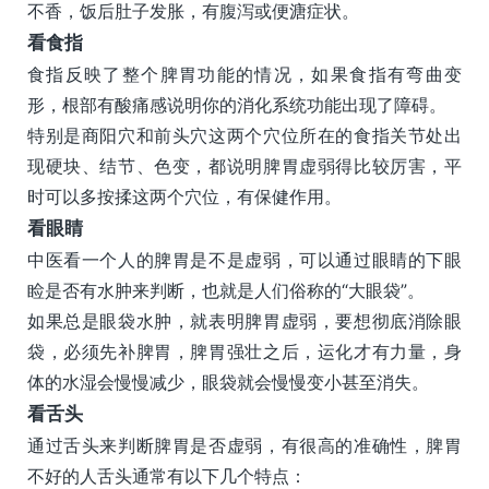
不香，饭后肚子发胀，有腹泻或便溏症状。
看食指
食指反映了整个脾胃功能的情况，如果食指有弯曲变
形，根部有酸痛感说明你的消化系统功能出现了障碍。
特别是商阳穴和前头穴这两个穴位所在的食指关节处出
现硬块、结节、色变，都说明脾胃虚弱得比较厉害，平
时可以多按揉这两个穴位，有保健作用。
看眼睛
中医看一个人的脾胃是不是虚弱，可以通过眼睛的下眼
睑是否有水肿来判断，也就是人们俗称的“大眼袋”。
如果总是眼袋水肿，就表明脾胃虚弱，要想彻底消除眼
袋，必须先补脾胃，脾胃强壮之后，运化才有力量，身
体的水湿会慢慢减少，眼袋就会慢慢变小甚至消失。
看舌头
通过舌头来判断脾胃是否虚弱，有很高的准确性，脾胃
不好的人舌头通常有以下几个特点：