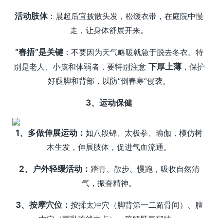
活动肢体
：晨起后宜披散头发，松缓衣带，在庭院中慢
走，让身体舒展开来。
“春捂”是关键
：不要因为天气略暖就急于脱去冬衣。特
别是老人、小孩和体弱者，要特别注意
下厚上薄
，保护
好腿脚和背部，以防“倒春寒”侵袭。
3、运动保健
1、多做伸展运动：
如八段锦、太极拳、瑜伽，模仿树
木生发，伸展肢体，促进气血流通。
2、户外轻缓活动：
踏青、散步、慢跑，吸收自然清
气，振奋精神。
3、按摩穴位：
按揉太冲穴（脚背第一二跖骨间）、膻