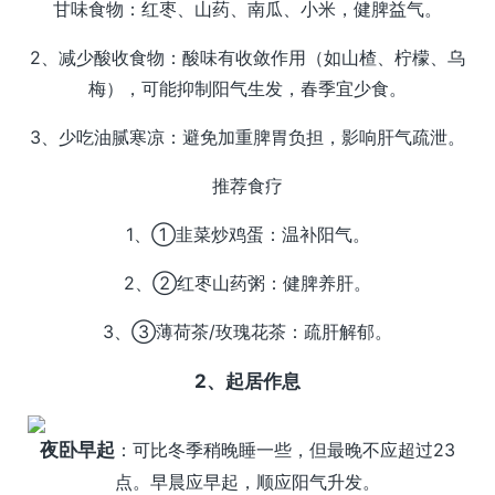
甘味食物：红枣、山药、南瓜、小米，健脾益气。
2、减少酸收食物：酸味有收敛作用（如山楂、柠檬、乌
梅），可能抑制阳气生发，春季宜少食。
3、少吃油腻寒凉：避免加重脾胃负担，影响肝气疏泄。
推荐食疗
1、①韭菜炒鸡蛋：温补阳气。
2、②红枣山药粥：健脾养肝。
3、③薄荷茶/玫瑰花茶：疏肝解郁。
2、起居作息
夜卧早起
：可比冬季稍晚睡一些，但最晚不应超过23
点。早晨应早起，顺应阳气升发。