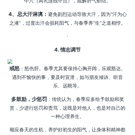
中穴（两乳连线中点），疏解肝气郁结。
4、忌大汗淋漓：
避免剧烈运动导致大汗，因为“汗为心
之液”，过度出汗会损耗阳气，与春季养“生”之道相悖。
·
4. 情志调节
戒怒
：怒伤肝。春季尤其要保持心胸开阔，乐观豁达。
遇到不愉快的事，要及时宣泄，如与朋友倾诉、听音
乐、远眺等。
多鼓励，少惩罚
：传统认为，春季应多给予鼓励和奖
赏，少进行惩罚和责骂，这既是对他人，也是对自己的
一种心理养生。
顺应春天的生机，养护好初生的阳气，让身体和精神都