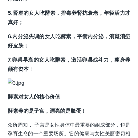
5.
肾虚的女人吃酵素，排毒养肾抗衰老，年轻活力才
真好；
6.
内分泌失调的女人吃酵素，平衡内分泌，消斑消痘
好皮肤；
7.卵巢早衰的女人吃酵素，激活卵巢战斗力，瘦身养
颜有资本
！
酵素对女人的核心价值
酵素养的是子宫，漂亮的是脸蛋！
众所周知， 子宫是女性身体中最重要的组成部分，也是
孕育生命的一个重要场所。它的健康与女性美丽密切相