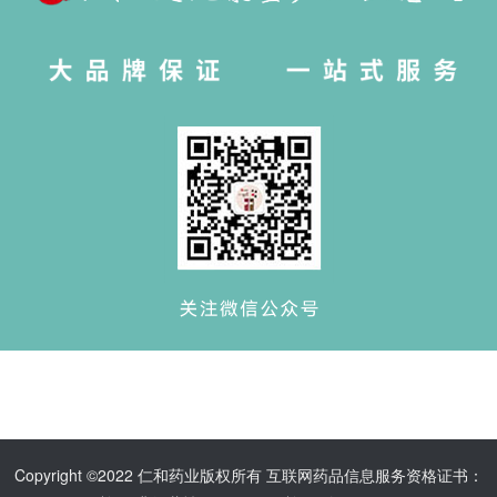
Copyright ©2022 仁和药业版权所有 互联网药品信息服务资格证书：