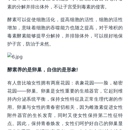
素的分解并排出体外，不让子宫受到毒素的侵害。
酵素可以促使细胞活化，提高细胞的活性，细胞的活性
增加，意味着细胞的吞噬能力也随之提高，对于堆积的
毒素酵素能够提早分解掉，并排除体外，可以很好地保
护子宫，防治于未然。
酵素养的是卵巢，自信的是形象!
有人曾比喻女性拥有两座花园：表象花园——脸，秘密
花园——卵巢。卵巢是女性重要的生殖器官，它起到维
持内分泌系统平衡，保持女性特征及正常生理代谢的作
用。卵巢与女性的青春密切相关，因为雌激素促进女性
附件器官的生长发育，同时又使女性保持第二性征特
点。因此，保持青春焕发，女性们呵护好自己的卵巢显