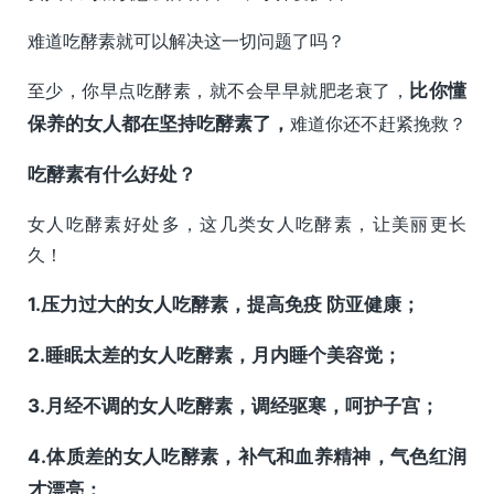
难道吃酵素就可以解决这一切问题了吗？
至少，你早点吃酵素，就不会早早就肥老衰了，
比你懂
保养的女人都在坚持吃酵素了，
难道你还不赶紧挽救？
吃酵素有什么好处？
女人吃酵素好处多，这几类女人吃酵素，让美丽更长
久！
1.
压力过大的女人吃酵素，提高免疫 防亚健康；
2.
睡眠太差的女人吃酵素，月内睡个美容觉；
3.
月经不调的女人吃酵素，调经驱寒，呵护子宫；
4.
体质差的女人吃酵素，补气和血养精神，气色红润
才漂亮；