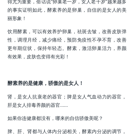
得尤为重要，俗话说“卵巢老一岁，女人老十岁”越来越多
的事实证明如此，酵素养的是卵巢，自信的是女人的美
丽形象！
饮用酵素，可以有效养护卵巢，祛斑去皱，改善皮肤弹
性，调理月经，减少痛经，预防免疫性不孕不育，改善
更年期症状，保持年轻态。酵素，激活卵巢活力，养颜
有效果，皮肤也变得有光彩！
酵素养的是健康，骄傲的是女人！
肾，是女人抗衰老的器官；脾是女人气血动力的器官，
肝是女人排毒养颜的器官……
如果你连健康都没有，哪来的自信骄傲美呢？
脾、肝、肾都与人体内分泌相关，酵素内分泌的调节，