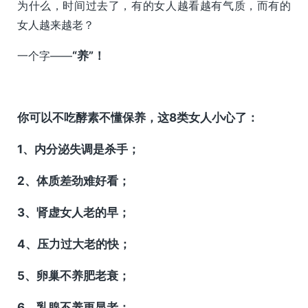
为什么，时间过去了，有的女人越看越有气质，而有的
女人越来越老？
一个字——
“养”！
你可以不吃酵素不懂保养，这
8
类女人小心了：
1
、内分泌失调是杀手；
2
、体质差劲难好看；
3
、肾虚女人老的早；
4
、压力过大老的快；
5
、卵巢不养肥老衰；
6
、乳腺不养更显老；