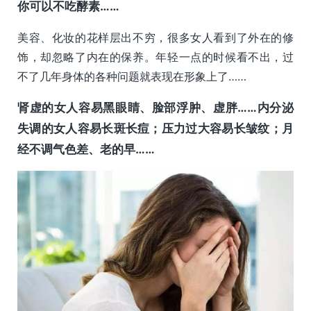
你可以不吃酵素……
美容、化妆的花样层出不穷，很多女人看到了外在的修
饰，却忽略了内在的保养。年轻一点的时候看不出，过
不了几年身体的各种问题就表现在形象上了……
肾虚的女人容易黑眼睛、脸部浮肿、虚胖……内分泌
失调的女人容易长斑长痘；
压力过大容易长皱纹；
月
经不调气色差、老的早……