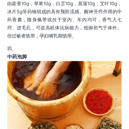
由藿香10g，草果10g，白芷10g，菖蒲10g，艾叶10g，
冰片5g等药物组成的具有预防流感、醒神开窍作用的中
药香囊，随身佩带或挂于室内、车内均可，香气入七
窍、进毛孔，可提高机体抗病能力，抵御邪气于体外。
但过敏者慎用，孕妇哺乳期慎用。
四、
中药泡脚