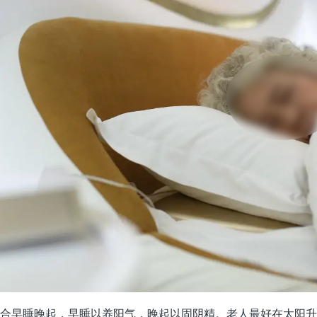
合早睡晚起，早睡以养阳气，晚起以固阴精。老人最好在太阳升