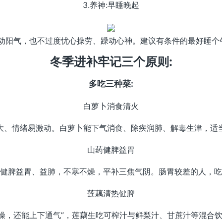
3.养神:早睡晚起
扰动阳气，也不过度忧心操劳、躁动心神。建议有条件的最好睡个
冬季进补牢记三个原则:
多吃三种菜:
白萝卜消食清火
大、情绪易激动。白萝卜能下气消食、除疾润肺、解毒生津，适
山药健脾益胃
健脾益胃、益肺，不寒不燥，平补三焦气阴。肠胃较差的人，吃
莲藕清热健脾
燥，还能上下通气”，莲藕生吃可榨汁与鲜梨汁、甘蔗汁等混合饮