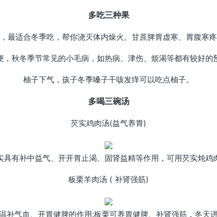
多吃三种果
，最适合冬季吃，帮你浇灭体内燥火。甘蔗脾胃虚寒、胃腹寒疼
便，秋冬季节常见的小毛病，如热病、津伤、烦渴等都有较好的
柚子下气，孩子冬季嗓子干咳发痒可以吃点柚子。
多喝三碗汤
芡实鸡肉汤(益气养胃)
实具有补中益气、开开胃止渴、固肾益精等作用，可用芡实炖鸡
板栗羊肉汤 ( 补肾强筋)
温补气血、开胃健脾的作用;板栗可养胃健脾、补肾强筋，冬天