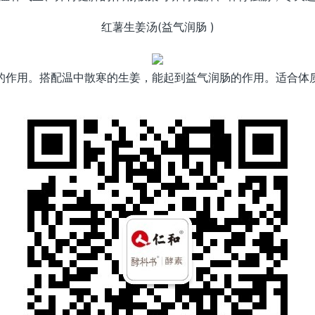
红薯生姜汤(益气润肠 )
的作用。搭配温中散寒的生姜，能起到益气润肠的作用。适合体