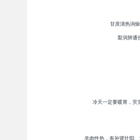
甘蔗清热润燥
梨润肺通
冷天一定要暖胃，芡
羊肉性热，有补肾壮阳、