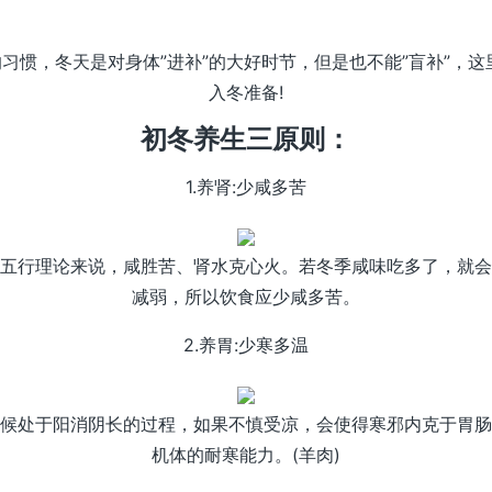
的习惯，冬天是对身体”进补”的大好时节，但是也不能”盲补”，
入冬准备!
初冬养生三原则：
1.养肾:少咸多苦
五行理论来说，咸胜苦、肾水克心火。若冬季咸味吃多了，就会
减弱，所以饮食应少咸多苦。
2.养胃:少寒多温
候处于阳消阴长的过程，如果不慎受凉，会使得寒邪内克于胃肠
机体的耐寒能力。(羊肉)