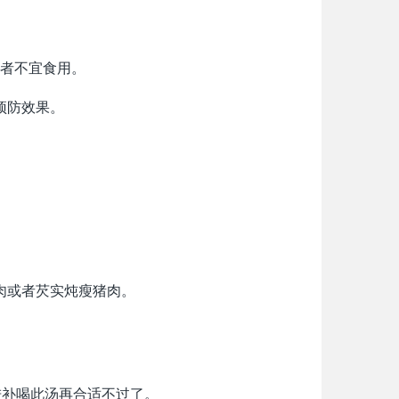
者不宜食用。
预防效果。
肉或者芡实炖瘦猪肉。
进补喝此汤再合适不过了。