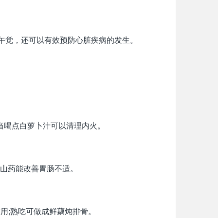
午觉，还可以有效预防心脏疾病的发生。
当喝点白萝卜汁可以清理内火。
山药能改善胃肠不适。
用;熟吃可做成鲜藕炖排骨。