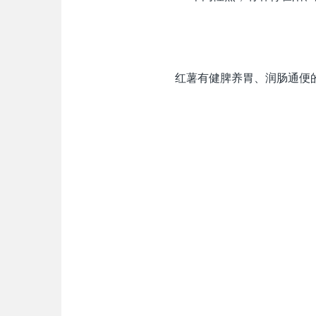
红薯有健脾养胃、润肠通便