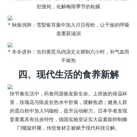
肚慢炖，化解梅雨季节的粘腻
* 秋燥润肺：雪梨银耳羹中加入川贝母粉，让干燥的呼吸
道重获滋润
* 冬令进补：当归黄芪乌鸡汤文火煨制六小时，补气血而
不燥热
四、现代生活的食养新解
快节奏生活中，药食同源焕发新生命。上班族的保温杯
里，玫瑰花与陈皮在热水中舒展，缓解焦虑；健身人群
的蛋白粉中加入玛咖粉，提升运动耐力。日本学者发现
姜黄素具有抗炎特性，德国实验室证实大蒜素能抑制幽
门螺旋杆菌，传统食材正被赋予现代科技注解。