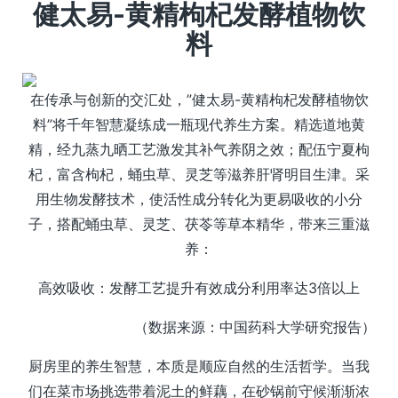
健太易-黄精枸杞发酵植物饮
料
在传承与创新的交汇处，”健太易-黄精枸杞发酵植物饮
料”将千年智慧凝练成一瓶现代养生方案。精选道地黄
精，经九蒸九晒工艺激发其补气养阴之效；配伍宁夏枸
杞，富含枸杞，蛹虫草、灵芝等滋养肝肾明目生津。采
用生物发酵技术，使活性成分转化为更易吸收的小分
子，搭配蛹虫草、灵芝、茯苓等草本精华，带来三重滋
养：
高效吸收：发酵工艺提升有效成分利用率达3倍以上
（数据来源：中国药科大学研究报告）
厨房里的养生智慧，本质是顺应自然的生活哲学。当我
们在菜市场挑选带着泥土的鲜藕，在砂锅前守候渐渐浓