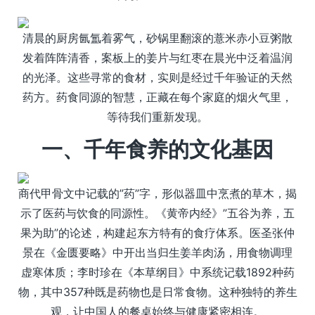
清晨的厨房氤氲着雾气，砂锅里翻滚的薏米赤小豆粥散
发着阵阵清香，案板上的姜片与红枣在晨光中泛着温润
的光泽。这些寻常的食材，实则是经过千年验证的天然
药方。药食同源的智慧，正藏在每个家庭的烟火气里，
等待我们重新发现。
一、千年食养的文化基因
商代甲骨文中记载的”药”字，形似器皿中烹煮的草木，揭
示了医药与饮食的同源性。《黄帝内经》”五谷为养，五
果为助”的论述，构建起东方特有的食疗体系。医圣张仲
景在《金匮要略》中开出当归生姜羊肉汤，用食物调理
虚寒体质；李时珍在《本草纲目》中系统记载1892种药
物，其中357种既是药物也是日常食物。这种独特的养生
观，让中国人的餐桌始终与健康紧密相连。