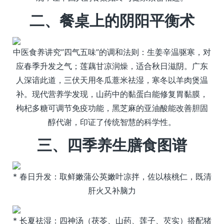
二、餐桌上的阴阳平衡术
中医食养讲究”四气五味”的调和法则：生姜辛温驱寒，对
应春季升发之气；莲藕甘凉润燥，适合秋日滋阴。广东
人深谙此道，三伏天用冬瓜薏米祛湿，寒冬以羊肉煲温
补。现代营养学发现，山药中的黏蛋白能修复胃黏膜，
枸杞多糖可调节免疫功能，黑芝麻的亚油酸能改善胆固
醇代谢，印证了传统智慧的科学性。
三、四季养生膳食图谱
* 春日升发：取鲜嫩蒲公英嫩叶凉拌，佐以核桃仁，既清
肝火又补脑力
* 长夏祛湿：四神汤（茯苓、山药、莲子、芡实）搭配猪