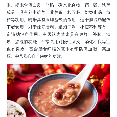
米。粳米含蛋白质、脂肪、碳水化合物、钙、磷、铁等
成分，具有补中益气、养脾胃、和五脏、除烦止渴、益
精等功用。糯米具有温脾益气的作用，适于脾胃功能低
下者食用，对于虚寒泄利、虚烦口渴、小便不利等有一
定辅助治疗作用。中医认为薏米具有健脾、补肺、清
热、渗湿的功能，经常食用对慢性肠炎、消化不良等症
也有良效。富含膳食纤维的薏米有预防高血脂、高血
压、中风及心血管疾病的功效。