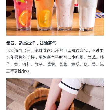
第四、适当出汗，祛除寒气
运动适当出汗、泡脚微微出汗都可以祛除寒气，不过要
长年累月的坚持，要除寒气平时可以少吃螺、西瓜、柿
子、蟹、河蚌、竹笋、莓荠、苋菜、黄瓜、藕、鳖、绿
豆等寒性食物。