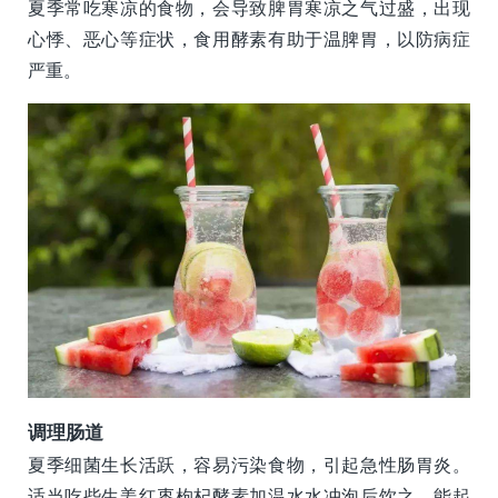
夏季常吃寒凉的食物，会导致脾胃寒凉之气过盛，出现
心悸、恶心等症状，食用酵素有助于温脾胃，以防病症
严重。
调理肠道
夏季细菌生长活跃，容易污染食物，引起急性肠胃炎。
适当吃些生姜红枣枸杞酵素加温水水冲泡后饮之，能起