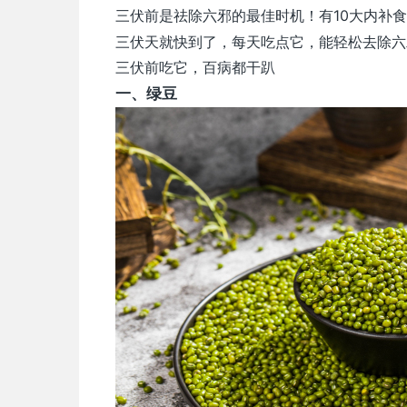
三伏前是祛除六邪的最佳时机！有10大内补
三伏天就快到了，每天吃点它，能轻松去除六
三伏前吃它，百病都干趴
一、
绿豆