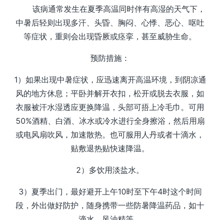
该病通常发生在夏季高温同时伴有高湿的天气下，
中暑后轻则出现多汗、头昏、胸闷、心悸、恶心、呕吐
等症状，重则会出现昏厥或痉挛，甚至威胁生命。
预防措施：
1）如果出现中暑症状，应迅速离开高温环境，到阴凉通
风的地方休息；平卧并解开衣扣，松开或脱去衣服，如
衣服被汗水湿透应更换降温，头部可捂上冷毛巾。可用
50%酒精、白酒、冰水或冷水进行全身擦浴，然后用扇
或电风扇吹风，加速散热。也可服用人丹或者十滴水，
贴敷退热贴快速降温。
2）多饮用淡盐水。
3）夏季出门，最好避开上午10时至下午4时这个时间
段，外出做好防护，随身携带一些防暑降温药品，如十
滴水、风油精等。