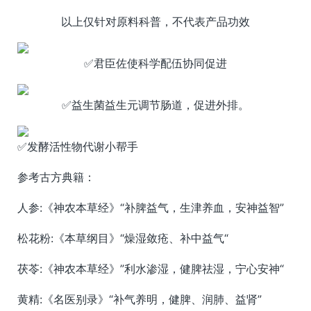
以上仅针对原料科普，不代表产品功效
✅君臣佐使科学配伍协同促进
✅益生菌益生元调节肠道，促进外排。
✅发酵活性物代谢小帮手
参考古方典籍：
人参:《神农本草经》“补脾益气，生津养血，安神益智”
松花粉:《本草纲目》“燥湿敛疮、补中益气“
茯苓:《神农本草经》”利水渗湿，健脾祛湿，宁心安神“
黄精:《名医别录》“补气养明，健脾、润肺、益肾”