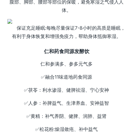
腹部、脚部、腰部等部位的保暖，避免寒湿之气侵入人
体。
保证充足睡眠:每晚尽量保证7-8小时的高质是睡眠，
有利于身体恢复和增强免疫力，帮助身体抵御寒湿。
仁和药食同源发酵饮
仁和参满多、参多元气多
✅融合11味道地药食同源
✅茯苓：利水渗湿、健脾祛湿、宁心安神
✅人参：补脾益气、生津养血、安神益智
✅黄精：补气养阴、健脾、润肺、益肾
✅松花粉:燥湿敛疮、补中益气