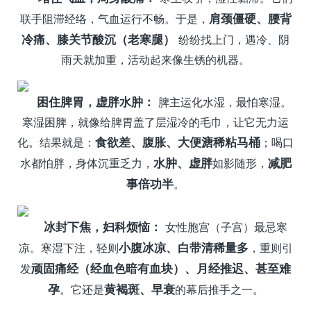
联手阻滞经络，气血运行不畅。于是，
肩颈僵硬、腰背
冷痛、膝关节酸沉（老寒腿）
纷纷找上门，遇冷、阴
雨天就加重，活动起来像生锈的机器。
困住脾胃，虚胖水肿：
脾主运化水湿，最怕寒湿。
寒湿困脾，就像给脾胃盖了层湿冷的毛巾，让它无力运
化。结果就是：
食欲差、腹胀、大便溏稀粘马桶
；喝口
水都怕胖，身体沉重乏力，
水肿、虚胖
如影随形，
减肥
事倍功半
。
冰封下焦，妇科烦恼：
女性胞宫（子宫）最忌寒
凉。寒湿下注，轻则
小腹冰凉、白带清稀量多
，重则引
发
顽固痛经（经血色暗有血块）、月经推迟、甚至难
孕
。它还是
黄褐斑、早衰
的幕后推手之一。