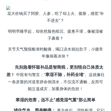
花大价钱买了阿胶、人参，吃了却上火、腹胀，感觉“补
不进去”？
明明早睡早起，却依然脸色暗沉、疲惫不堪，像被湿被
子裹着？
关节天气预报般准时酸痛，喝口凉水就拉肚子，小腹常
年像揣着冰块？
先别急着怀疑补品是智商税，更别怪自己体质太
差！
中医有句警言：“
寒湿不除，补药全堵
”。这就像往
一条淤塞的河道里拼命倒清水，不仅流不通畅，反而可
能泛滥成灾，加重身体的负担！
寒湿的危害，远不止“感觉湿气重”那么简单
堵住气血，周身酸痛：
寒主收引，湿性黏滞。它们