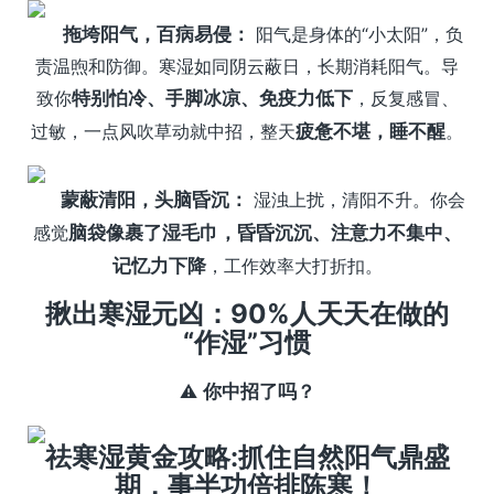
拖垮阳气，百病易侵：
阳气是身体的“小太阳”，负
责温煦和防御。寒湿如同阴云蔽日，长期消耗阳气。导
致你
特别怕冷、手脚冰凉、免疫力低下
，反复感冒、
过敏，一点风吹草动就中招，整天
疲惫不堪，睡不醒
。
蒙蔽清阳，头脑昏沉：
湿浊上扰，清阳不升。你会
感觉
脑袋像裹了湿毛巾，昏昏沉沉、注意力不集中、
记忆力下降
，工作效率大打折扣。
揪出寒湿元凶：90%人天天在做的
“作湿”习惯
⚠️
你中招了吗？
祛寒湿黄金攻略:抓住自然阳气鼎盛
期，事半功倍排陈寒！