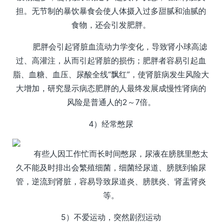
担。无节制的暴饮暴食会使人体摄入过多甜腻和油腻的
食物，还会引发肥胖。
肥胖会引起肾脏血流动力学变化，导致肾小球高滤
过、高灌注，从而引起肾脏的损伤；肥胖者容易引起血
脂、血糖、血压、尿酸全线“飘红”，使肾脏病发生风险大
大增加，研究显示病态肥胖的人最终发展成慢性肾病的
风险是普通人的2～7倍。
4）经常憋尿
有些人因工作忙而长时间憋尿，尿液在膀胱里憋太
久不能及时排出会繁殖细菌，细菌经尿道、膀胱到输尿
管，逆流到肾脏，容易导致尿道炎、膀胱炎、肾盂肾炎
等。
5）不爱运动，突然剧烈运动